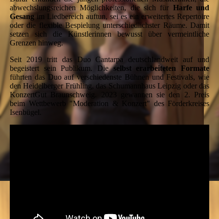
abwechslungsreichen Möglichkeiten, die sich für
Harfe und
Gesang
im Liedbereich auftun, sei es ein erweitertes Repertoire
oder die flexible Bespielung unterschiedlichster Räume. Damit
setzen sich die Künstlerinnen bewusst über vermeintliche
Grenzen hinweg.
Seit 2019 tritt das Duo Cantarpa deutschlandweit auf und
begeistert sein Publikum. Die
selbst erarbeiteten Formate
führten das Duo auf verschiedenste Bühnen und Festivals, wie
den Heidelberger Frühling, das Schumannhaus Leipzig oder das
KonzertGut Braunschweig. 2023 gewannen sie den 2. Preis
beim Wettbewerb "Moderation & Konzert" des Förderkreises
Isenbügel.