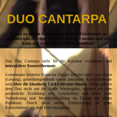
DUO CANTARPA
Lieder zu spielen bedeutet, persönliche Geschichten zu
erzählen und zu teilen. Das Lied ist pure Emotion und wer
kann sich schon den Gefühlen entziehen?
Das Duo Cantarpa steht für die Kreation exzellenter und
interaktiver Konzertformate
.
Gemeinsam kreieren Natascha Ziegler (Harfe) und Luzia Ernst
(Gesang), genreübergreifende sowie interaktive Konzertformate
weit
über die klassische Lied-Literatur hinaus
. Dabei geht es
dem Duo nicht um die bloße Wiedergabe, sondern um eine
persönliche Erzählung von Geschichten und deren stete
Veränderung und Weiterentwicklung im Dialog mit ihrem
Publikum. Durch diese aktive Einbeziehung ist jeder
Konzertabend mit dem Duo einzigartig.
Dafür erkunden die jungen professionellen Musikerinnen, die